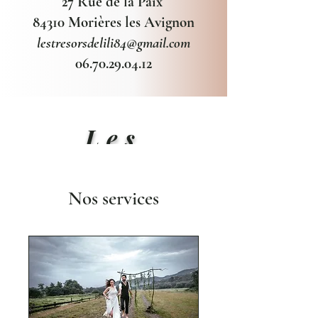
27 Rue de la Paix
84310 Morières les Avignon
lestresorsdelili84@gmail.com
06.70.29.04.12
Les
Trésors de
Nos services
Lili
Instants précieux &
élégance
~ Robes de mariée
~ cocktail ~