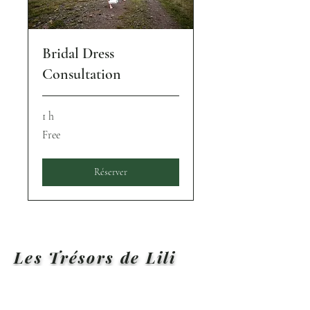
cérémonie
~Accessoires
~
Bridal Dress
Consultation
1 h
Free
Free
Réserver
Les Trésors de Lili
Recevez des inspirations et des mises à
jour directement dans votre boîte mail