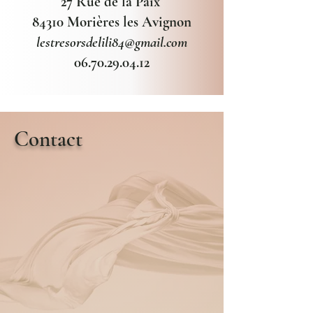
27 Rue de la Paix
84310 Morières les Avignon
lestresorsdelili84@gmail.com
06.70.29.04.12
Les
Contact
Trésors de
Lili
Instants précieux &
élégance
~ Robes de mariée
~ cocktail ~