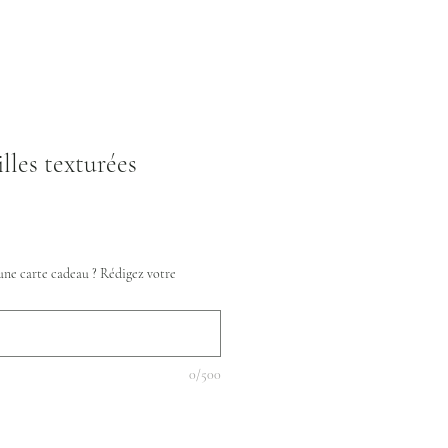
illes texturées
une carte cadeau ? Rédigez votre
0/500