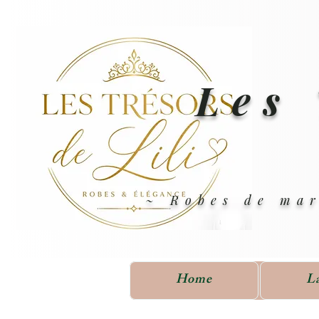
Les 
~ Robes de mar
Home
L