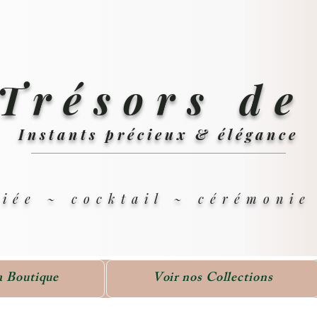
Trésors de
Instants précieux & élégance
iée ~ cocktail ~ cérémoni
a Boutique
Voir nos Collections