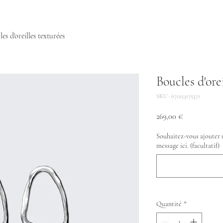
es d'oreilles texturées
Boucles d'ore
SKU : 671253175371
Prix
269,00 €
Souhaitez-vous ajouter 
message ici. (facultatif)
Quantité
*