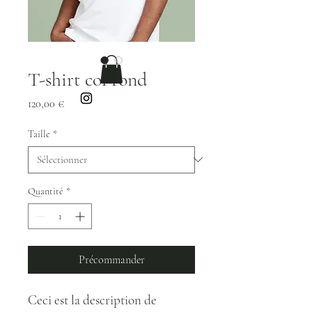
cérémonie
~Accessoires
~
T-shirt col rond
Prix
120,00 €
Taille
*
Quantité
*
Précommander
Ceci est la description de 