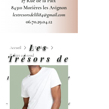
27 Rue de la Paix
84310 Morières les Avignon
lestresorsdelili84@gmail.com
06.70.29.04.12
Les
Accueil
All Products
T-shirt col rond
Trésors de
Lili
Instants précieux &
élégance
~ Robes de mariée
~ cocktail ~