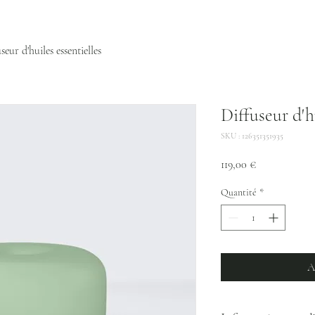
seur d'huiles essentielles
Diffuseur d'h
SKU : 126351351935
Prix
119,00 €
Quantité
*
A