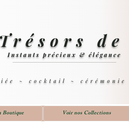
Trésors de
Instants précieux & élégance
iée ~ cocktail ~ cérémoni
a Boutique
Voir nos Collections